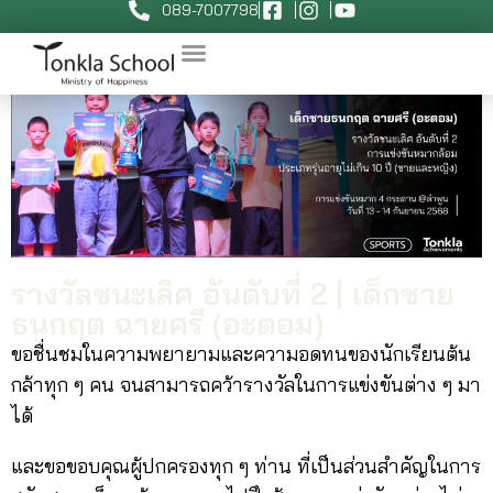
089-7007798
รางวัลชนะเลิศ อันดับที่ 2 | เด็กชาย
ธนกฤต ฉายศรี (อะตอม)
ขอชื่นชมในความพยายามและความอดทนของนักเรียนต้น
กล้าทุก ๆ คน จนสามารถคว้ารางวัลในการแข่งขันต่าง ๆ มา
ได้
และขอขอบคุณผู้ปกครองทุก ๆ ท่าน ที่เป็นส่วนสำคัญในการ