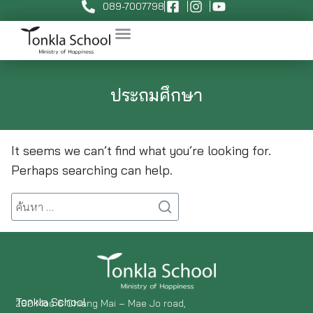
089-7007798
ประถมศึกษา
It seems we can’t find what you’re looking for.
Perhaps searching can help.
Tonkla School
292 Moo 6 Chiang Mai – Mae Jo road,